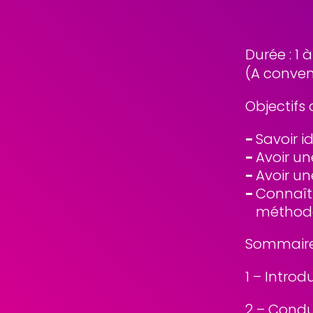
Durée : 1 à
(A conven
Objectifs 
Savoir i
Avoir u
Avoir u
Connaîtr
méthode
Sommaire 
1 – Introd
2 – Cond