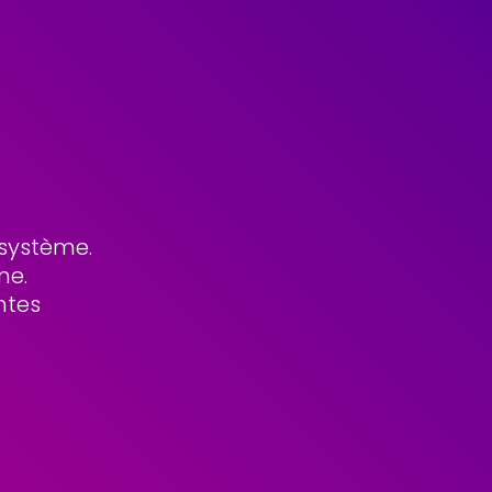
 système.
me.
ntes