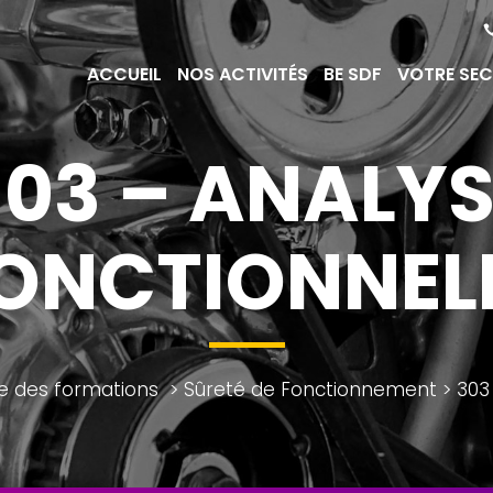
ACCUEIL
NOS ACTIVITÉS
BE SDF
VOTRE SE
303 – ANALYS
ONCTIONNEL
te des formations
>
Sûreté de Fonctionnement
>
303